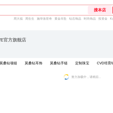
周大福
周生生
施华洛世奇
黄金吊坠
钻石饰品
时尚饰品
投资金
K
EWE官方旗舰店
莫桑钻项链
莫桑钻耳饰
莫桑钻手链
定制珠宝
CVD培育
努力加载中，请稍后...