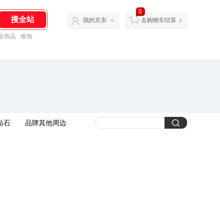
0
我的京东
去购物车结算
金饰品
银饰
钻石
品牌其他周边