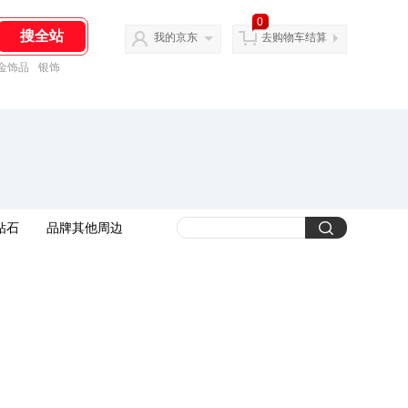
0
我的京东
去购物车结算
金饰品
银饰
钻石
品牌其他周边