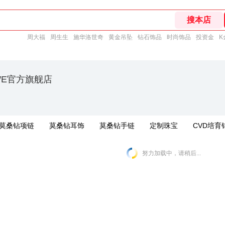
周大福
周生生
施华洛世奇
黄金吊坠
钻石饰品
时尚饰品
投资金
K
EWE官方旗舰店
莫桑钻项链
莫桑钻耳饰
莫桑钻手链
定制珠宝
CVD培育
努力加载中，请稍后...